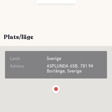
Bekvämligheter
WC
Plats/läge
Dusch
Land
Färskvatten
Sverige
Adress
ASPLUNDA 65B, 781 94
Borlänge, Sverige
Vatten
Sjö
Husdjursfaciliteter