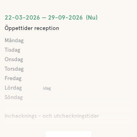
Matplats
22-03-2026
29-09-2026
Nu
Öppettider reception
Sällskapsrum/TV
Måndag
Tisdag
Gråvatten
Onsdag
Latrintömning
Torsdag
Fredag
Färskvatten
Lördag
idag
Söndag
Mat och dryck
Inchecknings - och utcheckningstider
Frukost
Man kan köpa färskt bröd under högsäsong