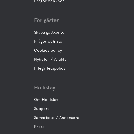
Frågor och Svar
Husdjursvänligt
För gäster
Hundrastgård
Finns i Trollskogen
Skapa gästkonto
Hunddusch
Frågor och Svar
Cookies policy
Rastområde
Nyheter / Artiklar
Integritetspolicy
Aktiviteter
Hollistay
Cykeluthyrning
Om Hollistay
Support
Tennis
I Båstads finns det 20 tennisbanor och padelbana
Samarbete / Annonsera
Press
Mini-golf