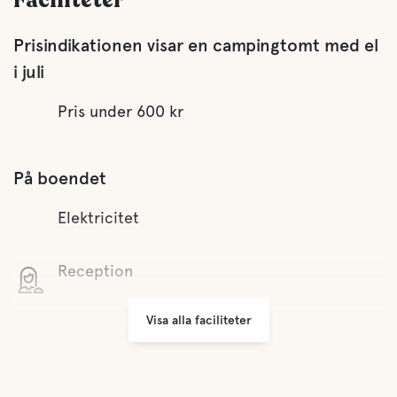
Faciliteter
Prisindikationen visar en campingtomt med el
i juli
Pris under 600 kr
På boendet
Elektricitet
Reception
Visa alla faciliteter
WiFi
Minilivs
Butiken har öppet alla dagar 08.30–21.30 under