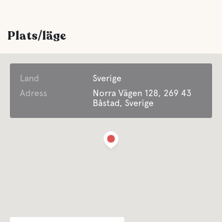
högsäsong
Grillplats
Plats/läge
Parkering
Land
Sverige
Tvättmöjligheter
Adress
Norra Vägen 128, 269 43
Båstad, Sverige
Handikappvänligt
Underhållning
Vi har massa roliga aktiviteter för våra gäster under
säsongen så håll utkik
Erbjuder Säsongscamping
Sophantering