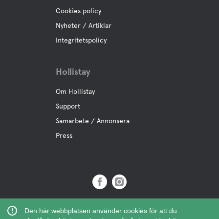
Cookies policy
Nyheter / Artiklar
Integritetspolicy
Hollistay
Om Hollistay
Support
Samarbete / Annonsera
Press
Copyright © 2019 Hollistay AB,
Den här webbplatsen använder cookies för att du
Org.Nr: 559121-9463