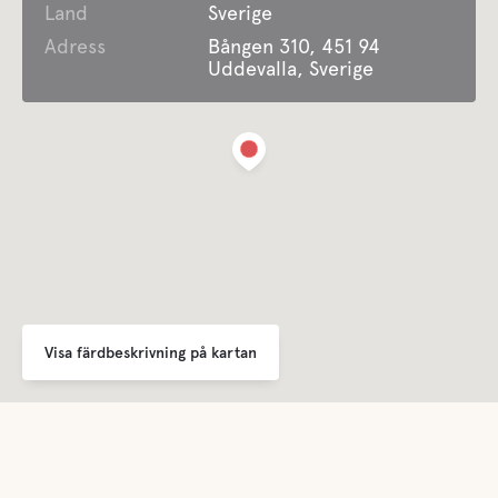
Land
Sverige
WC
Adress
Bången 310, 451 94
Uddevalla, Sverige
Dusch
Mat och dryck
Fika
Café med frukost och lättare rätter under våra
öppettider – se hemsidan
Buffe/Lunch
Café med frukost och lättare rätter under våra
öppettider – se hemsidan
Visa färdbeskrivning på kartan
Aktiviteter
Golf