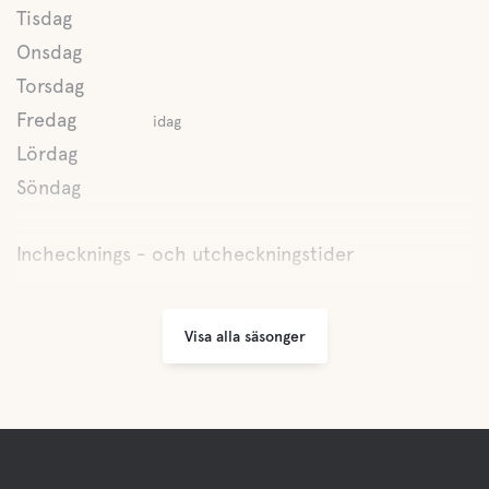
Tisdag
Onsdag
Torsdag
Fredag
idag
Lördag
Söndag
Inchecknings - och utcheckningstider
Visa alla säsonger