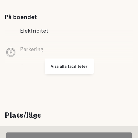
På boendet
Elektricitet
Parkering
Visa alla faciliteter
Öppet året runt
Sophantering
Avstånd till centrum
Banan är belägen 5 min. från Torps köpcentrum
Plats/läge
Bekvämligheter