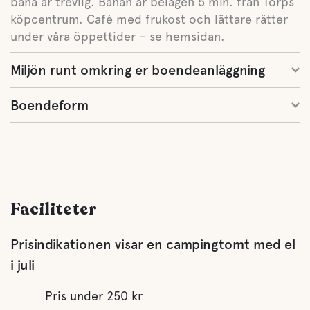
bana är trevlig. Banan är belägen 5 min. från Torps
köpcentrum. Café med frukost och lättare rätter
under våra öppettider – se hemsidan.
Miljön runt omkring er boendeanläggning
Boendeform
Faciliteter
Prisindikationen visar en campingtomt med el
i juli
Pris under 250 kr