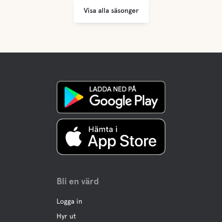
Visa alla säsonger
Färskvatten
Mat och dryck
Frukost
Nybakade frukostfrallor på Åsa Hembageri, precis vid
infarten till oss. Sommaröppet alla dagar 7-18
Fika
Watson, Åsa Hembageri med trädgårdsservering och
Glasscafè
Bar
Strandbar och glassbar
Bli en värd
A la Carte
Åsa LaPizza, Restaurang Hvita Sand, Åsa Thai, Watson
Logga in
butik och fik
Hyr ut