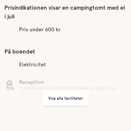
Prisindikationen visar en campingtomt med el
i juli
Pris under 600 kr
På boendet
Elektricitet
Reception
I receptionen finns ett litet sortiment av godis, chips,
dricka och glass.
Visa alla faciliteter
WiFi
Wifi heter "Åsa Camping Surf". Följ instruktionerna
Minilivs
200 meter från receptionen finns en ICA Supermarket.