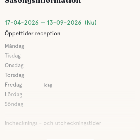
Säsongsinformation
WC
17-04-2026
13-09-2026
Nu
Dusch
Öppettider reception
Måndag
Kök
Tisdag
Onsdag
Matplats
Torsdag
Fredag
idag
Sällskapsrum/TV
Lördag
Det finns ett tv-rum vid Vandrarhemmet och
Hajklubbstugan. Öppnas vid förfrågan.
Söndag
Gråvatten
Inchecknings - och utcheckningstider
Latrintömning