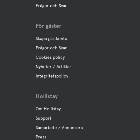
Vatten
Frågor och Svar
Hav
För gäster
Camping ligger direkt vid havet
Skapa gästkonto
Husdjursfaciliteter
Frågor och Svar
Husdjursvänligt
Cookies policy
Hundar är välkomna och hålls kopplade på området.
Nyheter / Artiklar
Integritetspolicy
Hunddusch
Rastområde
Hollistay
Man rastar hunden utanför campingområdet.
Om Hollistay
Swimming for dogs
Support
Man får ha med sig hunden på stranden om den är
kopplad.
Samarbete / Annonsera
Press