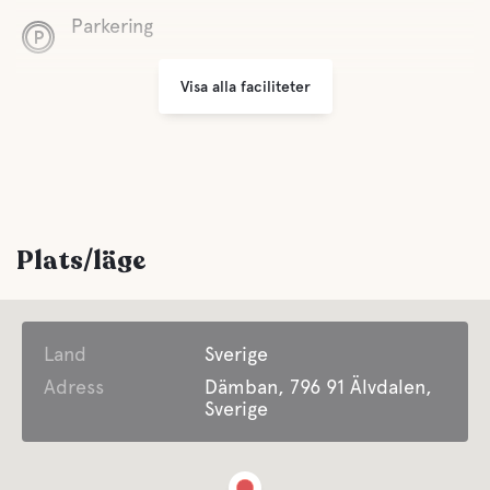
Parkering
Visa alla faciliteter
Bekvämligheter
WC
Vatten
Plats/läge
Sjö
Land
Sverige
Husdjursfaciliteter
Adress
Dämban, 796 91 Älvdalen,
Sverige
Husdjursvänligt