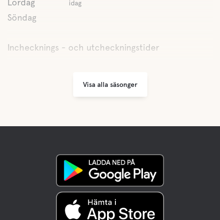
Lördag
idag
Söndag
Inchecknings - och utcheckningstider
Visa alla säsonger