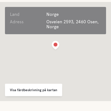
Sophantering
Land
Norge
Adress
Osveien 2593, 2460 Osen,
För barn
Norge
Lekplats
Med sandlåda, gungställ, hinderbana, pingisbord och
trampbilar.
Bekvämligheter
WC
Dusch
Visa färdbeskrivning på kartan
Kök