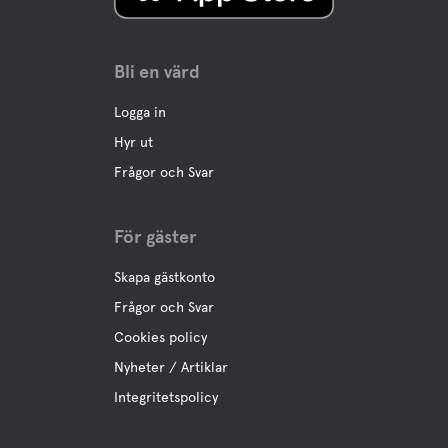
Har en licens att skänka
Vatten
Bli en värd
Logga in
Sjö
Osensjøen med en av inlands finaste och längsta
Hyr ut
sandstrand på 1 km och egen brygga.
Frågor och Svar
Husdjursfaciliteter
För gäster
Husdjursvänligt
Skapa gästkonto
Frågor och Svar
Aktiviteter
Cookies policy
Nyheter / Artiklar
Båtuthyrning
Pedalbåtar
Integritetspolicy
Cykeluthyrning