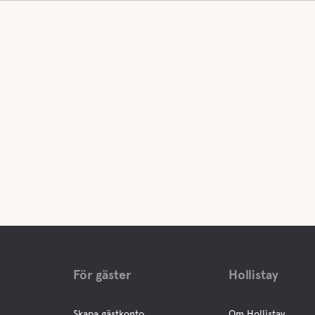
För gäster
Hollistay
Skapa gästkonto
Om Hollistay