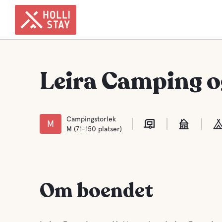
Leira Camping o
Campingstorlek
M
M (71-150 platser)
Om boendet