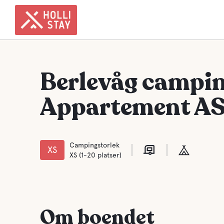
Berlevåg campi
Appartement A
Campingstorlek
XS
XS (1-20 platser)
Om boendet