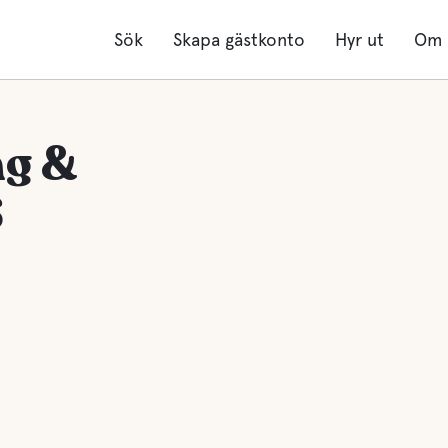
Sök
Skapa gästkonto
Hyr ut
Om 
ng &
S