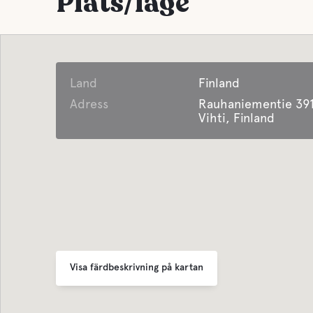
Plats/läge
Land
Finland
Adress
Rauhaniementie 391
Vihti, Finland
Visa färdbeskrivning på kartan