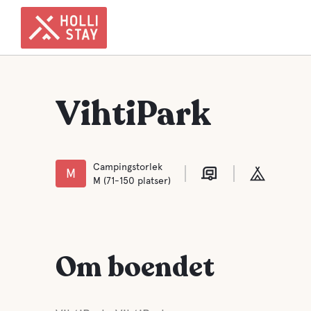
VihtiPark
Campingstorlek
M
M (71-150 platser)
Om boendet