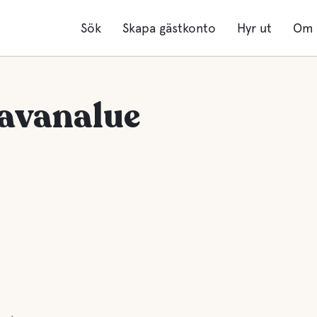
Sök
Skapa gästkonto
Hyr ut
Om 
ravanalue