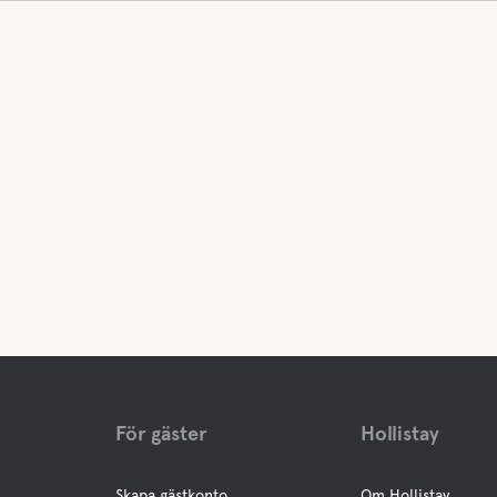
För gäster
Hollistay
Skapa gästkonto
Om Hollistay