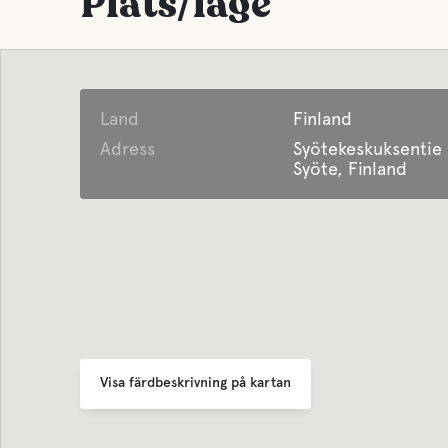
Plats/läge
Land
Finland
Adress
Syötekeskuksentie
Syöte, Finland
Visa färdbeskrivning på kartan