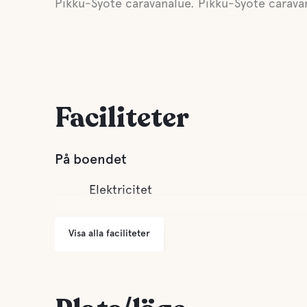
Pikku-Syöte caravanalue. Pikku-Syöte carava
Faciliteter
På boendet
Elektricitet
Visa alla faciliteter