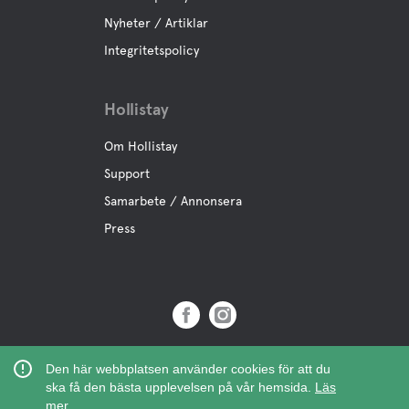
Nyheter / Artiklar
Integritetspolicy
Hollistay
Om Hollistay
Support
Samarbete / Annonsera
Press
Copyright © 2019 Hollistay AB,
Den här webbplatsen använder cookies för att du
Org.Nr: 559121-9463
ska få den bästa upplevelsen på vår hemsida.
Läs
mer