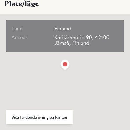
Plats/läge
Land
Finland
Adress
Karijärventie 90, 42100
Jämsä, Finland
Visa färdbeskrivning på kartan