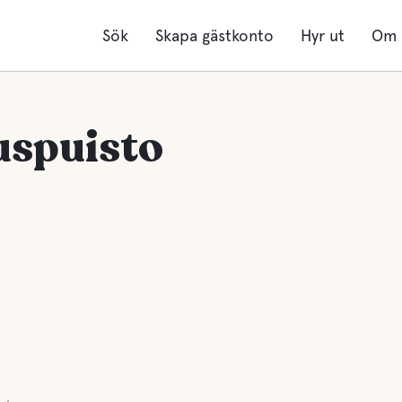
Sök
Skapa gästkonto
Hyr ut
Om 
uspuisto