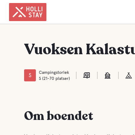
Vuoksen Kalast
Campingstorlek
S
S (21-70 platser)
Om boendet