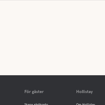
För gäster
Hollistay
Skapa gästkonto
Om Hollistay