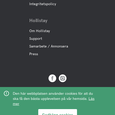
Integritetspolicy
Hollistay
Om Hollistay
Support
Samarbete / Annonsera
Press
Copyright © 2019 Hollistay AB,
Den här webbplatsen använder cookies för att du
Org.Nr: 559121-9463
ska få den bästa upplevelsen på vår hemsida.
Läs
mer
Godkänn cookies