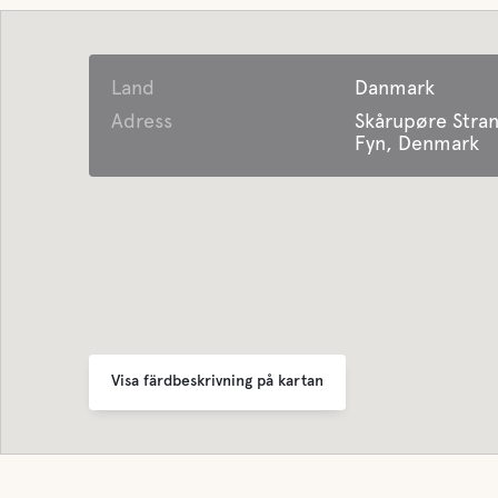
Land
Danmark
Adress
Skårupøre Stran
Fyn, Denmark
Visa färdbeskrivning på kartan