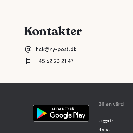
Kontakter
hck@ny-post.dk
+45 62 23 21 47
Bli en värd
Logga in
Hyr ut