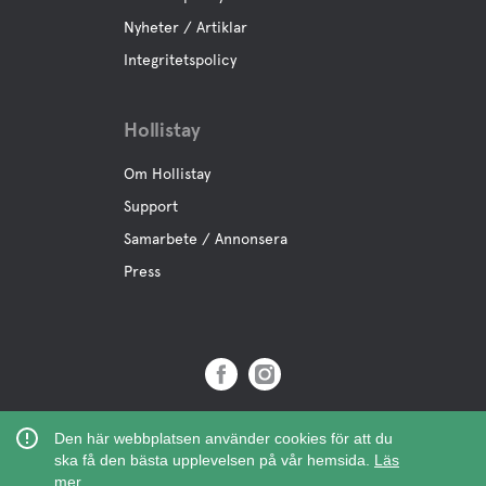
Nyheter / Artiklar
Integritetspolicy
Hollistay
Om Hollistay
Support
Samarbete / Annonsera
Press
Copyright © 2019 Hollistay AB,
Den här webbplatsen använder cookies för att du
Org.Nr: 559121-9463
ska få den bästa upplevelsen på vår hemsida.
Läs
mer