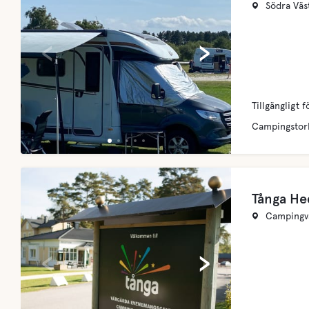
Södra Väs
‹
›
Tillgängligt f
Campingstor
Tånga He
Campingvä
‹
›