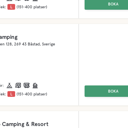
BOKA
lek:
L
(151-400 platser)
amping
en 128, 269 43 Båstad, Sverige
ör:
BOKA
lek:
L
(151-400 platser)
o Camping & Resort