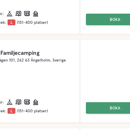
ör:
BOKA
lek:
L
(151-400 platser)
Familjecamping
gen 101, 262 63 Ängelholm, Sverige
ör:
BOKA
lek:
L
(151-400 platser)