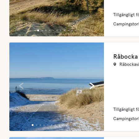
Tillgängligt f
Campingstor
Råbocka 
Råbockavä
‹
›
Tillgängligt f
Campingstor