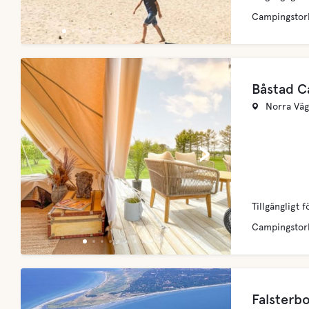
Campingstor
Båstad C
Norra Väg
‹
›
Tillgängligt f
Campingstor
Falsterb