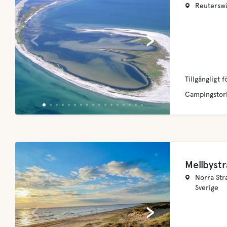
Reuterswä
‹
›
Tillgängligt f
Campingstor
Mellbyst
Norra Str
Sverige
‹
›