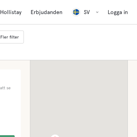
Hollistay
Erbjudanden
SV
Logga in
Fler filter
att se