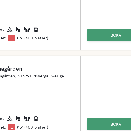
ör:
BOKA
lek:
L
(151-400 platser)
nagården
agården, 30596 Eldsberga, Sverige
ör:
BOKA
lek:
L
(151-400 platser)