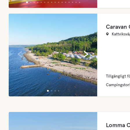
Caravan 
Kattviksv
‹
›
Tillgängligt f
Campingstor
Lomma C