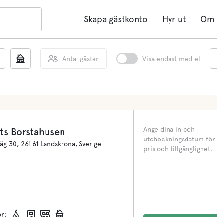
Skapa gästkonto
Hyr ut
Om 
Antal gäster
Visa endast med el
Ange dina in och
ts Borstahusen
utcheckningsdatum för 
väg 30, 261 61 Landskrona, Sverige
pris och tillgänglighet.
ör: