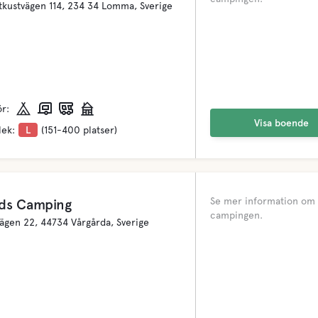
tkustvägen 114, 234 34 Lomma, Sverige
ör:
Visa boende
lek:
L
(151-400 platser)
Se mer information om
ds Camping
campingen.
gen 22, 44734 Vårgårda, Sverige