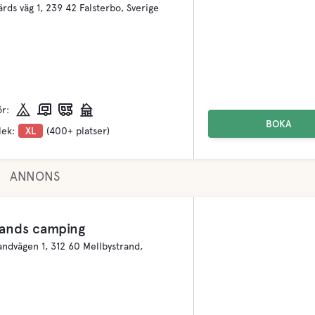
rds väg 1, 239 42 Falsterbo, Sverige
ör:
BOKA
lek:
XL
(400+ platser)
ANNONS
rands camping
andvägen 1, 312 60 Mellbystrand,