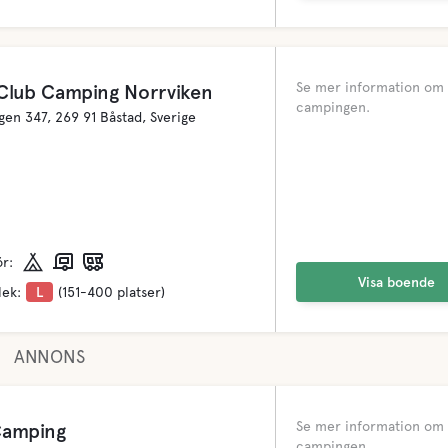
Se mer information om
Club Camping Norrviken
campingen.
ägen 347, 269 91 Båstad, Sverige
ör:
Visa boende
lek:
L
(151-400 platser)
ANNONS
Se mer information om
amping
campingen.