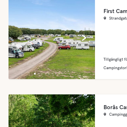
First Ca
Strandgat
‹
›
Tillgängligt f
Campingstor
Borås Ca
Campingga