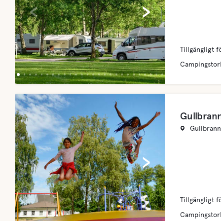
‹
›
Tillgängligt f
Campingstor
Gullbran
Gullbrann
‹
›
Tillgängligt f
Campingstor