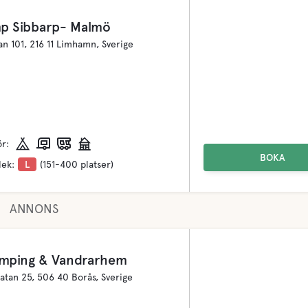
mp Sibbarp- Malmö
an 101, 216 11 Limhamn, Sverige
ör:
BOKA
lek:
L
(151-400 platser)
ANNONS
mping & Vandrarhem
tan 25, 506 40 Borås, Sverige